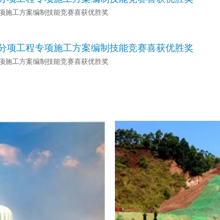
专项施工方案编制技能竞赛喜获优胜奖
部分项工程专项施工方案编制技能竞赛喜获优胜奖
专项施工方案编制技能竞赛喜获优胜奖