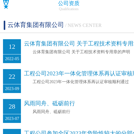
公司资质
Qualifications
云体育集团有限公司
/ NEWS CENTER
云体育集团有限公司 关于工程技术资料专
12
云体育集团有限公司 关于工程技术资料专用章的声明
2022-05
工程公司2023年一体化管理体系再认证审
22
工程公司2023年一体化管理体系再认证审核顺利通过
2023-09
风雨同舟、砥砺前行
28
风雨同舟、砥砺前行
2023-07
工程公司参加全区2023年危险性较大的分