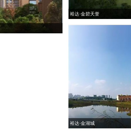
裕达·金碧天誉
裕达·金湖城