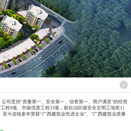
，公司坚持“质量第一、安全第一、信誉第一、用户满意”的经营
程9项、市级优质工程33项，获自治区级安全文明工地奖11
次。至今连续多年荣获“广西建筑业先进企业”、“广西建筑业质量